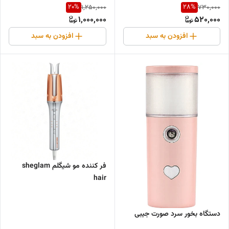
20
%
28
%
1,250,000
730,000
1,000,000
520,000
افزودن به سبد
افزودن به سبد
فر کننده مو شیگلم sheglam
hair
دستگاه بخور سرد صورت جیبی