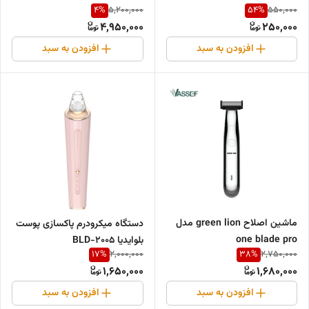
4
%
54
%
5,200,000
550,000
4,950,000
250,000
افزودن به سبد
افزودن به سبد
ماشین اصلاح green lion مدل
دستگاه میکرودرم پاکسازی پوست
one blade pro
بلوایدیا BLD-2005
17
%
38
%
2,000,000
2,750,000
1,650,000
1,680,000
افزودن به سبد
افزودن به سبد