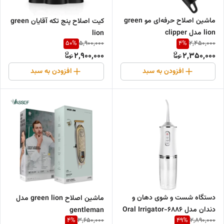
ماشین اصلاح حرفه‌ای‌ مو green
کیت اصلاح پنج تکه آقایان green
lion مدل clipper
lion
50
%
4
%
5,900,000
2,450,000
2,900,000
2,350,000
افزودن به سبد
افزودن به سبد
دستگاه شست و شوی دهان و
ماشین اصلاح green lion مدل
دندان مدل 6886-Oral Irrigator
gentleman
4
%
49
%
3,650,000
2,890,000