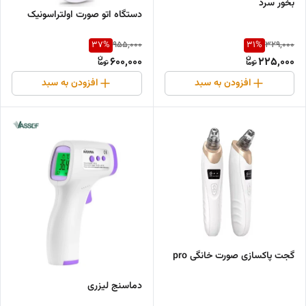
بخور سرد
دستگاه اتو صورت اولتراسونیک
37
%
31
%
955,000
329,000
600,000
225,000
افزودن به سبد
افزودن به سبد
گجت پاکسازی صورت خانگی pro
دماسنج لیزری