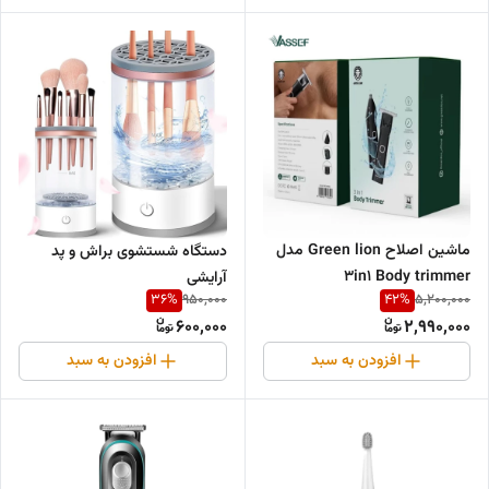
ماشین اصلاح Green lion مدل
دستگاه شستشوی براش و پد
3in1 Body trimmer
آرایشی
36
%
42
%
950,000
5,200,000
600,000
2,990,000
افزودن به سبد
افزودن به سبد