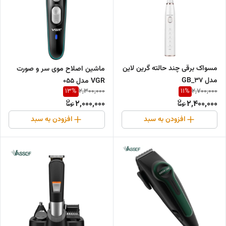
مسواک برقی چند حالته گرین لاین
ماشین اصلاح موی سر و صورت
مدل GB_37
VGR مدل 055
13
%
11
%
2,300,000
2,700,000
2,000,000
2,400,000
افزودن به سبد
افزودن به سبد