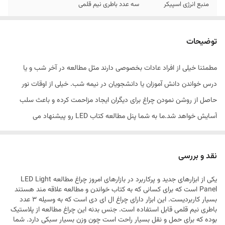
منبع انرژی اسپیکر
سه عدد باطری نیم قلمی
منبع نور
LED
توضیحات
ویژگی
جلوگیری از ضعف چشم، پیری چشم، خشکی
چشم دید بسیار راحت تر به دلیل صفحه شفاف و
مطمئنا خیلی از افراد عادات بخصوصی دارند مثل مطالعه در آخر شب و یا
بزرگنمایی استاندارد.
درس خواندن دانش آموزان یا دانشجویان در نیمه شب. خیلی از اوقات نور
حاصل از روشن نمودن چراغ برای دیگران ایجاد مزاحمت کرده و باعث سلب
آسایش خواهد شد.ما به شما پنل مطالعه کتاب LED رو پیشنهاد می
کنیم.این محصول جالب و کاربردی به گونه ای طراحی گردیده که نور آن هیچ
آسیبی به چشم شما وارد نخواهد کرد اگر دوست دارید در هنگام شب مطالعه
نقد و بررسی
نمایید و یازمانی که مطالعه میکنید احساس میکنید نور محیط کم است پس
یکی از ابزارهای جدید و پرکاربرد در بازارهای امروز چراغ مطالعه LED Light
چراغ مطالعه از ضروری ترین وسایلی است که هنگام مطالعه باید به همراه
Panel است که برای کسانی که به کتاب خواندن و مطالعه علاقه مند هستند
داشته باشید. چراغ مطالعه بهتر است نور سفیدباشد تا در دراز مدت سبب
بسیار کاربردیست. این ابزار دارای چراغ ال ای دی است که به وسیله 3 عدد
باطری نیم قلمی قابل استفاده است. جنس بدنه این چراغ مطالعه از پلاستیک
خستگی چشم نشود. خرید پنل مطالعه ال ای دی مخصوص کسانی میباشد که
بوده که برای حمل و نقل بسیار راحت است چون وزن بسیار سبکی دارد. شما