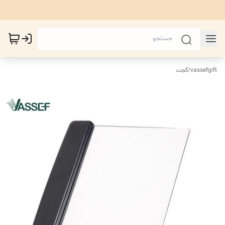
vassefgift
/
گجت