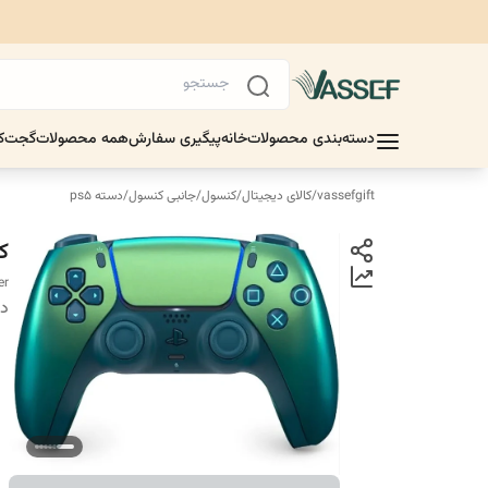
دسته‌بندی محصولات
خانه
پیگیری سفارش
همه محصولات
گجت
ک
vassefgift
/
کالای دیجیتال
/
کنسول
/
جانبی کنسول
/
دسته ps5
کنترل
er
دس