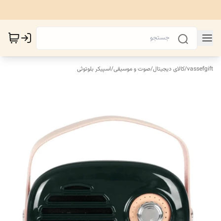
vassefgift
/
کالای دیجیتال
/
صوت و موسیقی
/
اسپیکر بلوتوثی