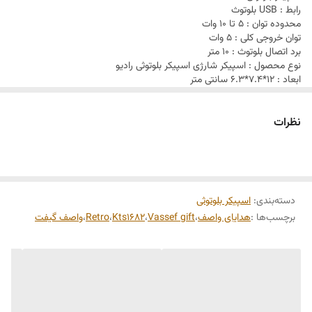
رابط : USB بلوتوث
محدوده توان : 5 تا 10 وات
توان خروجی کلی : 5 وات
برد اتصال بلوتوث : 10 متر
نوع محصول : اسپیکر شارژی اسپیکر بلوتوثی رادیو
ابعاد : 12*7.4*6.3 سانتی متر
کلید فیزیکیبه منظور مدیریت موسیقی، میزان صدا، Mood و ...
پاسخ فرکانسی : 100 هرتز الی 20 کیلوهرتز
نظرات
حساسیت : 80 دسی بل
تامین انرژی : از طریق باتری داخلی
ظرفیت باتری : 500 میلی آمپر ساعت
پشتیبانی از فلش مموری : USBتا 32 گیگابایت
میزان شارژدهی : در حالت پخش تا 100 دقیقه با ولوم 50%
دسته‌بندی
:
اسپیکر بلوتوثی
برچسب‌ها :
هدایای واصف
،
Vassef gift
،
Kts1682
،
Retro
،
واصف گیفت