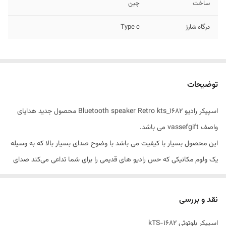
ساخت
چین
درگاه شارژ
Type c
توضیحات
اسپیکر رادیو Bluetooth speaker Retro kts_1682 محصول جدید هدایای
واصف vassefgift می باشد.
این محصول بسیار با کیفیت می باشد با وضوح صدای بسیار بالا که به وسیله
یک ولوم مکانیکی که حس رادیو های قدیمی را برای شما تداعی می‌کند صدای
آن کم و زیاد می شود.
این محصول دارای رادیو نیز می باشد.
نقد و بررسی
اسپیکر بلوتوثی kTS-1682