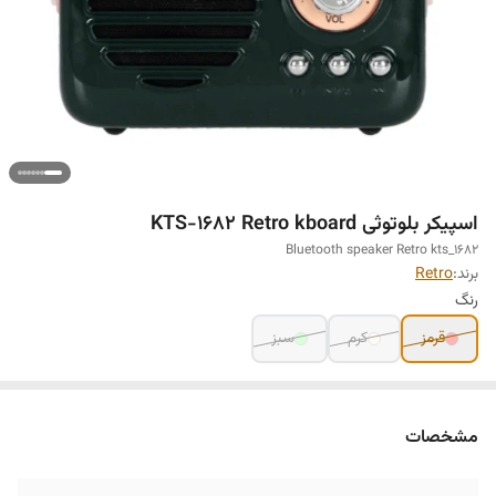
اسپیکر بلوتوثی KTS-1682 Retro kboard
Bluetooth speaker Retro kts_1682
برند:
Retro
رنگ
قرمز
کرم
سبز
مشخصات