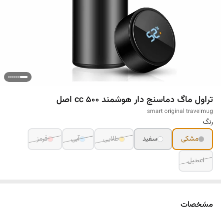
تراول ماگ دماسنج دار هوشمند 500 cc اصل
smart original travelmug
رنگ
مشکی
سفید
طلایی
آبی
قرمز
استیل
مشخصات