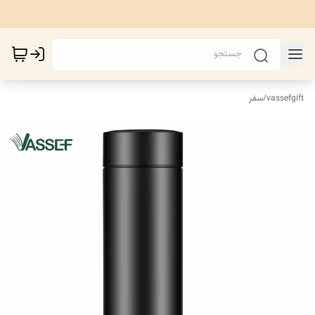
vassefgift
/
سفر