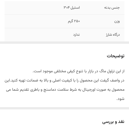
جنس بدنه
استیل 304
وزن
250 گرم
درگاه شارژ
ندارد
باطری داخلی
دارد.قابل تعویض
توضیحات
دماسنج
دارد
از این تراول ماگ در بازار با تنوع کیفی مختلفی موجود است.
گواهی مقاوم در برابر
دارد
در واصف گیفت این محصول را با کیفیت اصلی و بالا به ضمانت تهیه کنید.این
آب
محصول به صورت اورجینال به شرط سلامت دماسنج و باطری تقدیم شما می
ساخت
چین
شود.
هم به صورت تک و هم به صورت عمده موجود داریم و در تعداد بالا امکان
حکاکی و چاپ لوگو و تبلیغات نیز وجود دارد
نقد و بررسی