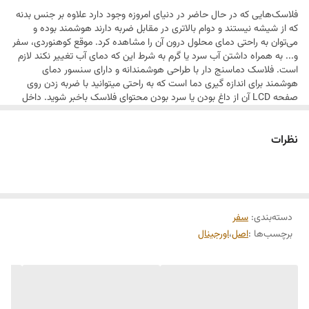
فلاسک‌هایی که در حال حاضر در دنیای امروزه وجود دارد علاوه بر جنس بدنه
که از شیشه نیستند و دوام بالاتری در مقابل ضربه دارند هوشمند بوده و
می‌‌توان به راحتی دمای محلول درون آن را مشاهده کرد. موقع کوهنوردی، سفر
و... به همراه داشتن آب سرد یا گرم به شرط این که دمای آب تغییر نکند لازم
است. فلاسک دماسنج دار با طراحی هوشمندانه و دارای سنسور دمای
هوشمند برای اندازه گیری دما است که به راحتی میتوانید با ضربه زدن روی
صفحه LCD آن از داغ بودن یا سرد بودن محتوای فلاسک باخبر شوید. داخل
این فلاسک یک صافی استیل قرار دارد که مانع مخلوط شدن دمنوش گیاهی و
چای با آب می شود و شما به راحتی میتوانید توری یا صافی را از لیوان دمنوش
نظرات
ساز جدا کنید و بشورید. این محصول از جنس استیل بوده و درپوش آن پیچی
است و قابلیت حفظ دما را دارد. صافی استیل این محصول بسیار با دوام بوده
و باعث میشود تفاله چای و دمنوش مد نظر شما وارد لیوان شما نشود.
درپوش این فلاسک پیچی بوده و نشتی ندارد.
دسته‌بندی
:
سفر
برچسب‌ها :
اصل
،
اورجینال