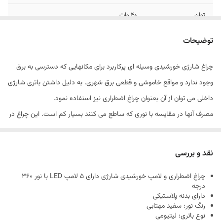
توان
40 وات
ظرفیت باطری
6200 میلی آمپر
توضیحات
میزان روشنایی
800 لومن
چراغ شارژی خورشیدی وسیله ای پرکاربرد برای مکانهایی که دسترسی به برق
وجود ندارد و مواقع خاموشی و قطعی برق شهری. به دلیل داشتن باتری شارژی
داخلی می توان از آن بعنوان چراغ اضطراری نیز استفاده نمود.
مصرف آنها در مقایسه با نوری که ساطع می کنند بسیار کم است. این چراغ در
طول روز از طریق پانل خورشیدی که بالای آن قرار دارد شارژ و آماده استفاده
می شود.
نقد و بررسی
از آن می توان در باغ، ویلا، حیاط منزل، آفرود ( مناطق جنگلی و بیابانی، طبیعت
چراغ اضطراری و لامپ خورشیدی شارژی دارای 5 لامپ LED با نور 360
گردی، کوهنوردی و ...) استفاده کرد. قابل نصب بر دیوار، سقف، خودرو،
درجه
درخت و ... می باشد.
دارای بدنه پلاستیکی
رنگ نور: سفید مهتابی
حتی طبیعت گردان و کوهنوردان می توانند به کوله پشتی خود نصب نمایند تا
نوع باتری: لیتیومی