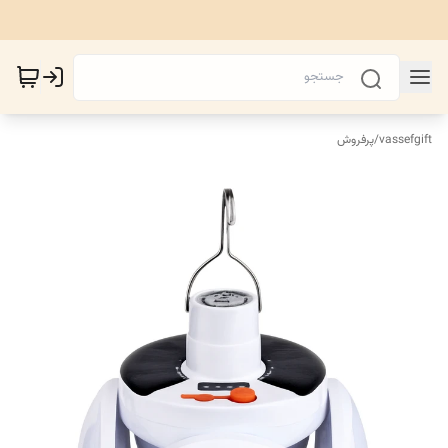
vassefgift
/
پرفروش