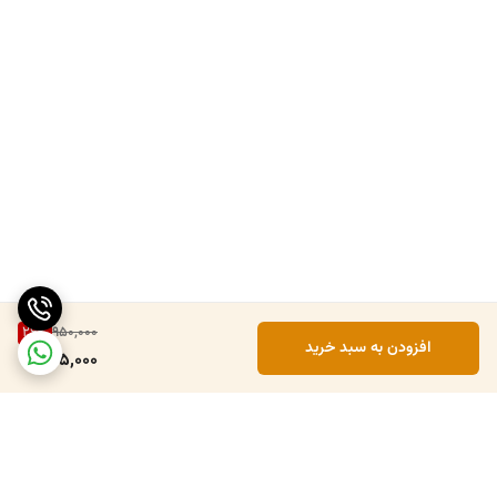
26
%
950,000
افزودن به سبد خرید
695,000