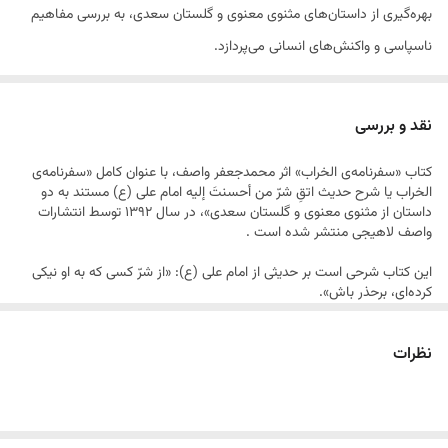
نوع صحافی
شومیز سلفون
بهره‌گیری از داستان‌های مثنوی معنوی و گلستان سعدی، به بررسی مفاهیم
ناسپاسی و واکنش‌های انسانی می‌پردازد.
این اثر در قالب یک سفرنامه‌ی نمادین نگاشته شده است که در آن نویسنده با
بهره‌گیری از داستان‌های کلاسیک فارسی، به واکاوی حدیث «اتقِ شرّ من
نقد و بررسی
أحسنتَ إلیه» می‌پردازد.
کتاب «سفرنامه‌ی الخراب» اثر محمدجعفر واصف، با عنوان کامل «سفرنامه‌ی
او با ترکیب عناصر روایی و تحلیلی، مفاهیم اخلاقی و عرفانی را به شیوه‌ای نوین
الخراب یا شرح حدیث اتقِ شرّ من أحسنتَ إلیه امام علی (ع) مستند به دو
و خلاقانه ارائه می‌دهد.
داستان از مثنوی معنوی و گلستان سعدی»، در سال ۱۳۹۲ توسط انتشارات
واصف لاهیجی منتشر شده است .
این کتاب شرحی است بر حدیثی از امام علی (ع): «از شرّ کسی که به او نیکی
کرده‌ای، برحذر باش».
نویسنده با بهره‌گیری از دو داستان معروف (یکی از مثنوی معنوی مولوی و
دیگری از گلستان سعدی) به تبیین و تحلیل این حدیث می‌پردازد.
نظرات
او با رویکردی اخلاقی و عرفانی، مفاهیم مرتبط با نیکی، ناسپاسی، و واکنش‌های
انسانی را بررسی می‌کند.