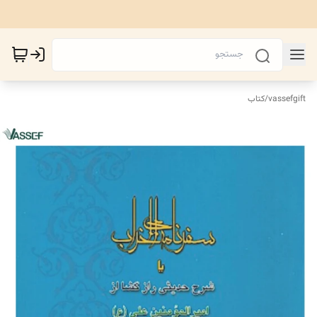
vassefgift
/
کتاب