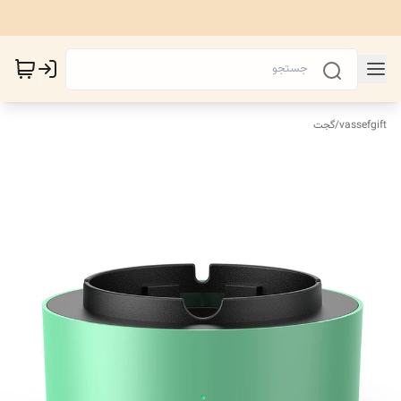
vassefgift
/
گجت