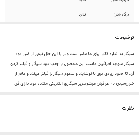
قابلیت شارژ
ندارد
درگاه شارژ
ندارد
جنس بدنه
پلاستیک abs
توضیحات
قابلیت تعویض فیلتر
دارد
سیگار به اندازه کافی برای ما مضر است ولی با این حال نیمی از ضرر دود
منبع تغذیه
باطری قلمی
سیگار متوجه اطرافیان ماست.این محصول با جذب دود سیگار و فیلتر کردن
آن، تا حدود زیادی بوی ناخوشایند و سموم سیگار را فیلتر میکند و مانع از
ضرررسیدن به اطرافیان میشود.زیر سیگاری الکتریکی مکنده دود دارای فن
مکنده دود سیگار ،محل قراردادن سیگار روشن و همچنین محل ریختن
خاکستر و ته سیگار است و با دارا بودن 3 فیلتر مختلف غبار گیر و کربن اکتیو
نظرات
ابری و کربن اکتیو فشرده، بوی سیگار و دیگر بوهای محل را میگیرد که نقش
بوگیر و تصفیه هوا را دارد.همچنین این فیلتر ها باکتری و گرد و غبار را نیز
فیلتر میکنند.در اینصورت شاهد هوایی پاکتر برای خود و اطرافیان خواهید