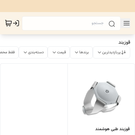
قوزبند
پربازدیدترین
برندها
قیمت
دسته‌بندی
فقط محصو
قوزبند طبی هوشمند