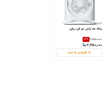
پنکه مه پاش دو فن برقی
14
%
2,850,000
2,450,000
افزودن به سبد