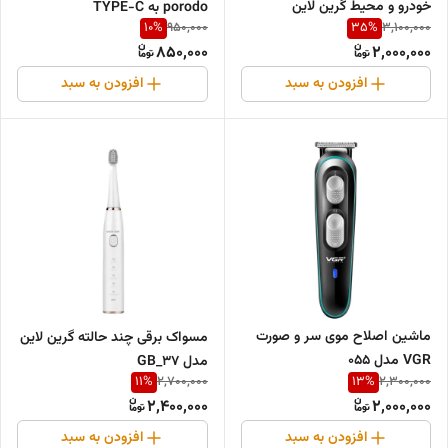
خودرو و محیط گرین لاین
porodo به TYPE-C
10
%
35
%
950,000
3,100,000
850,000
2,000,000
افزودن به سبد
افزودن به سبد
ماشین اصلاح موی سر و صورت
مسواک برقی چند حالته گرین لاین
VGR مدل 055
مدل GB_37
11
%
13
%
2,700,000
2,300,000
2,400,000
2,000,000
افزودن به سبد
افزودن به سبد