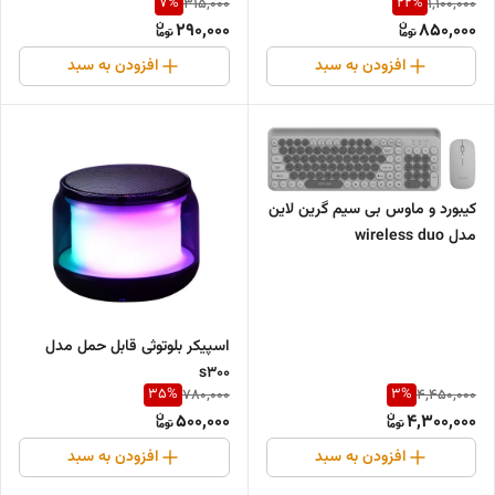
7
%
22
%
315,000
1,100,000
290,000
850,000
افزودن به سبد
افزودن به سبد
کیبورد و ماوس بی سیم گرین لاین
مدل wireless duo
اسپیکر بلوتوثی قابل حمل مدل
s300
35
%
3
%
780,000
4,450,000
500,000
4,300,000
افزودن به سبد
افزودن به سبد