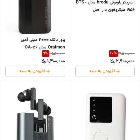
اسپیکر بلوتوثی brodu مدل BTS-
1956 میکروفون دار اصل
پاور بانک 20000 میلی آمپر
Oraimon مدل OA-56
9
%
17
%
1,550,000
3,500,000
1,400,000
2,900,000
افزودن به سبد
افزودن به سبد