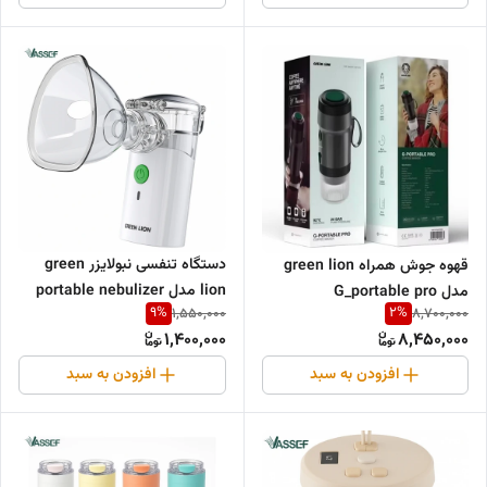
دستگاه تنفسی نبولایزر green
قهوه جوش همراه green lion
lion مدل portable nebulizer
مدل G_portable pro
9
%
2
%
1,550,000
8,700,000
1,400,000
8,450,000
افزودن به سبد
افزودن به سبد