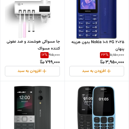
جا مسواکی هوشمند و ضد عفونی
Nokia 108 4G 2025 بدون هزینه
کننده مسواک
پنهان
12
%
23
%
915,000
5,150,000
799,000
3,950,000
افزودن به سبد
افزودن به سبد