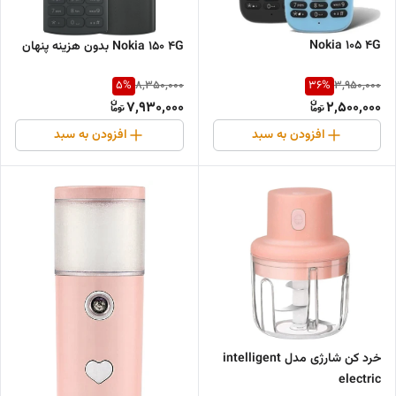
Nokia 105 4G
Nokia 150 4G بدون هزینه پنهان
5
%
36
%
8,350,000
3,950,000
7,930,000
2,500,000
افزودن به سبد
افزودن به سبد
خرد کن شارژی مدل intelligent
electric