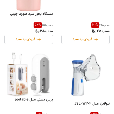
دستگاه بخور سرد صورت جیبی
54
%
30
%
550,000
650,000
250,000
450,000
افزودن به سبد
افزودن به سبد
پرس دستی مدل portable
نبولایزر مدل JSL-W302