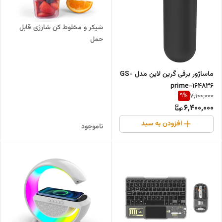
شیکر و مخلوط کن شارژی قابل
حمل
ماساژور برقی گرین لاین مدل GS-
prime-164836
9
%
7,100,000
6,400,000
افزودن به سبد
ناموجود