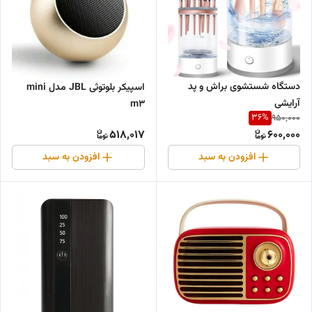
دستگاه شستشوی براش و پد
اسپیکر بلوتوثی JBL مدل mini
آرایشی
m3
36
%
950,000
518,017
600,000
افزودن به سبد
افزودن به سبد