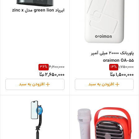
ایرپاد green lion مدل zinc x
پاوربانک 20000 میلی آمپر
oraimon OA-55
36
%
14
%
4,200,000
1,750,000
2,650,000
1,500,000
افزودن به سبد
افزودن به سبد