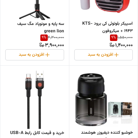
اسپیکر بلوتوثی کی برود KTS-
سه پایه و مونوپاد مگ سیف
1943 + میکروفون
green lion
9
%
9
%
4,300,000
1,550,000
3,900,000
1,400,000
افزودن به سبد
افزودن به سبد
خوشبو کننده دیفیوزر هوشمند
خرید و قیمت کابل رابط USB-A