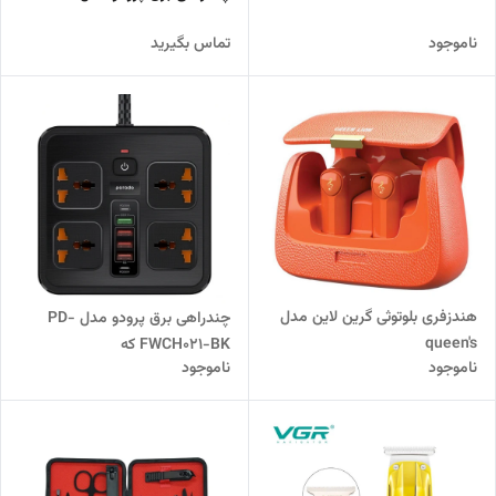
ناموجود
تماس بگیرید
هندزفری بلوتوثی گرین لاین مدل
چندراهی برق پرودو مدل PD-
queen's
FWCH021-BK که
ناموجود
ناموجود