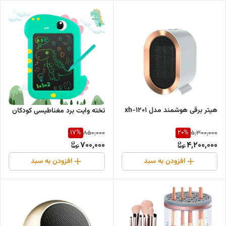
هیتر برقی هوشمند مدل xh-1201
تخته وایت برد مغناطیسی کودکان
17
%
20
%
850,000
5,300,000
700,000
4,200,000
افزودن به سبد
افزودن به سبد