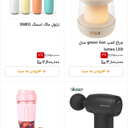
تراول ماگ اسمگ SMEG
چراغ کمپ green lion مدل
lumex LED
8
%
4
%
2,850,000
3,250,000
2,600,000
3,100,000
افزودن به سبد
افزودن به سبد