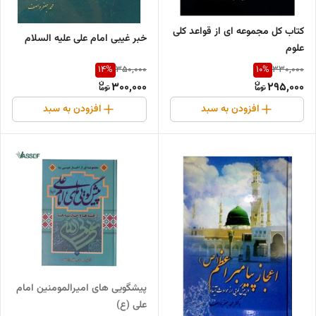
کتاب کل مجموعه ای از قواعد کلی
خبر غیبی امام علی علیه السلام
علوم
14
%
10
%
350,000
330,000
300,000
295,000
افزودن به سبد
افزودن به سبد
پیشگویی های امیرالمومنین امام
علی (ع)