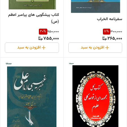
کتاب پیشگویی های پیامبر اعظم
سفرنامه الخراب
(ص)
20
%
11
%
950,000
300,000
755,000
265,000
افزودن به سبد
افزودن به سبد