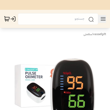
vassefgift
/
سلامتی