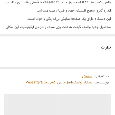
پالس اکسی متر LK89،محصول جدید vassefgift با قيمتي اقتصادي مناسب
اندازه گیری سطح اکسیژن خون و ضربان قلب ميباشد.
این دستگاه دارای یک صفحه نمایش بزرگ رنگی و خوانا است.
محصول جدید واصف گیفت به علت وزن سبک و طراحی آرگونومیک این امکان
را به شما می دهد که محصول را به راحتی هرجایی که خواستید ببرید.
این دستگاه برای استفاده روزانه مناسب است که در صورت عدم استفاده
نظرات
(Finger Out)، پس از 8 ثانیه بصورت خودکار خاموش میشود.
پالس اکسی متر LK89 از صفحه نمایشگر با وضوح بالا و رنگی برخوردار است.
منبع تغذیه این محصول دو عدد باطری نیم قلمی است.
دسته‌بندی
:
سلامتی
هیچ تفاوت خاصی بین دقت و عملکرد این محصول (اگر اورجینال باشد) با
برچسب‌ها :
هدایای واصف
،
اصل
،
پالس اکسی متر
،
Vassefgift
محصولات رقبای گران قیمت در بازار وجود ندارد.
و هر دو یک کار را انجام می‌دهند!
خرید این محصول را پیشنهاد میکنیم