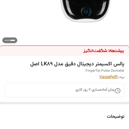
پالس اکسیمتر دیجیتال دقیق مدل LK89 اصل
FingerTip Pulse Oximeter
برند:
Vassefgift
زمان آماده‌سازی
2
روز کاری
توضیحات