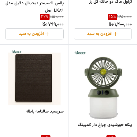
تراول ماگ دو حالته گل رز
پالس اکسیمتر دیجیتال دقیق مدل
LK89 اصل
30
%
15
%
1,150,000
1,650,000
799,000
1,400,000
افزودن به سبد
افزودن به سبد
سررسید سالنامه باطله
پنکه خورشیدی چراغ دار کمپینگ