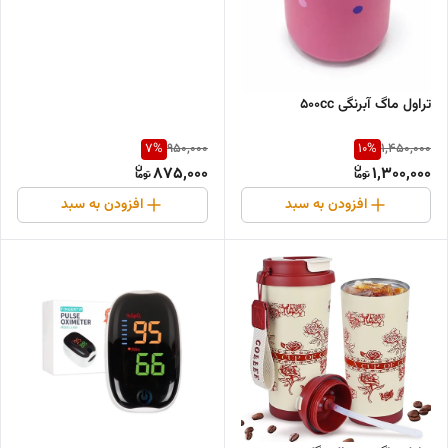
تراول ماگ آبرنگی ۵۰۰cc
7
%
10
%
950,000
1,450,000
875,000
1,300,000
افزودن به سبد
افزودن به سبد