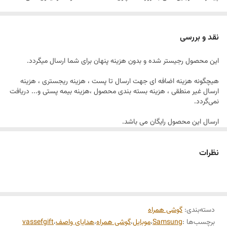
پرچمدار بازار این بود که هر شخص نیاز به یک گوشی یدکی با میزان نگهداری
باطری بالا و آنتن دهی قوی بوده و هست.
نقد و بررسی
این موبایل از دو سیم کارت پشتیبانی میکند .
این محصول رجیستر شده و بدون هزینه پنهان برای شما ارسال میگردد.
هیچگونه هزینه اضافه ای جهت ارسال تا پست ، هزینه ریجستری ، هزینه
ارسال غیر منطقی ، هزینه بسته بندی محصول ،هزینه بیمه پستی و... دریافت
نمی‌گردد.
ارسال این محصول رایگان می باشد.
این سایت بر اساس اصل صداقت و احترام تمامی محصولات را بدون هیچگونه
نظرات
هزینه پنهان برای شما مشتری عزیز ارسال می نماید
دسته‌بندی
:
گوشی همراه
برچسب‌ها :
Samsung
،
موبایل
،
گوشی همراه
،
هدایای واصف
،
vassefgift