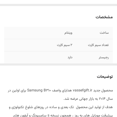
مشخصات
ساخت
ویتنام
تعداد سیم کارت
2 سیم کارت
رجیستر
دارد
صفحه نمایش
2 اینچ
توضیحات
بلوتوث
ندارد
محصول جدید vassefgift.ir هدایای واصف Samsung B310 برای اولین در
رادیو
دارد
سال 2014 به بازار جهانی عرضه شد.
قابلیت پشتیبانی
دارد
هدف از تولید این محصول تک بعدی و ساده در روزهای شلوغ تکنولوژی و
کارت حافظه
پیشرفت موبایل های به روز ، همچون نسخه s سامسونگ و آیفون های