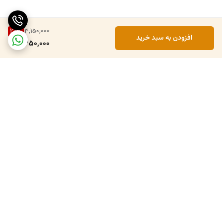
28
%
3,150,000
افزودن به سبد خرید
2,250,000
برگشت به بالا