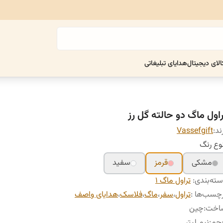
الای دیجیتال
هدایای تبلیغاتی
راول ماگ دو حالته گل رز
ند:
Vassefgift
وع رنگ
مشکی
قرمز
سفید
ته‌بندی
:
تراول ماگ ۱
چسب‌ها :
تراول
،
سفر
،
ماگ
،
فلاسک
،
هدایای واصف
اخت
:
چین
جم
:
نیم لیتر