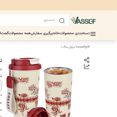
دسته‌بندی محصولات
خانه
پیگیری سفارش
همه محصولات
گجت
ک
vassefgift
/
تراول ماگ ۱
ت
بر
تن
دس
بر
س
ح