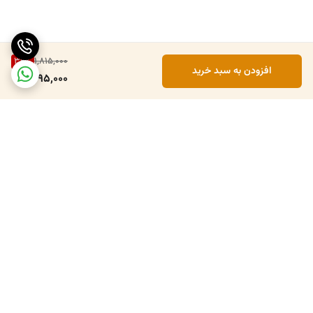
39
%
1,815,000
افزودن به سبد خرید
1,095,000
برگشت به بالا