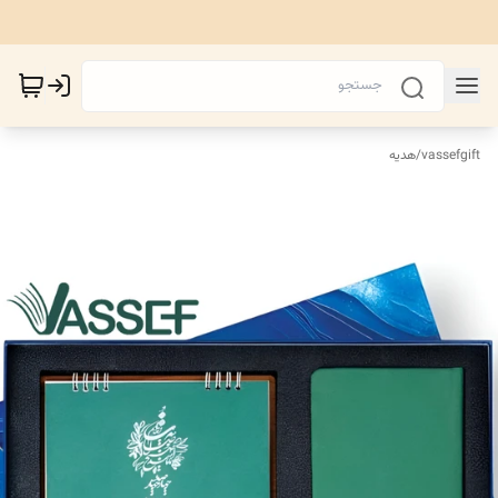
vassefgift
/
هدیه