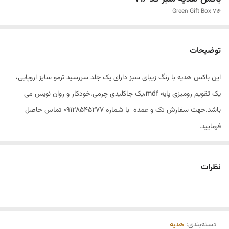
Green Gift Box 716
توضیحات
این باکس هدیه با رنگ زیبای سبز دارای یک جلد سررسید ترمو سایز اروپایی،
یک تقویم رومیزی پایه mdf،یک جاکلیدی چرمی،خودکار و روان نویس می
باشد.جهت سفارش تک و عمده با شماره ۰۹۱۲۸۵۴۵۲۷۷ تماس حاصل
فرمایید.
قابلیت چاپ اختصاصی شما بر روی سفارشات عمده
نظرات
دسته‌بندی
:
هدیه